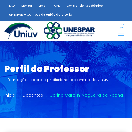
EAD
Mentor
Email
CPD
Central do Acadêmico
UNESPAR – Campus de União da Vitória
Perfil do Professor
Informações sobre o profissional de ensino da Uniuv
Inicial
Docentes
Carina Carolini Nogueira da Rocha
5
5