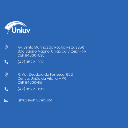
Av. Bento Munhoz da Rocha Neto, 3856

São Basílio Magno, União da Vitória – PR
CEP
84600-530
(42) 3522-1837

R. Mal. Deodoro da Fonseca, 622

Centro, União da Vitória – PR
CEP
84600-115
(42) 3522-0553

uniuv@uniuv.edu.br
