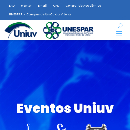
EAD
Mentor
Email
CPD
Central do Acadêmico
UNESPAR – Campus de União da Vitória
Eventos Uniuv