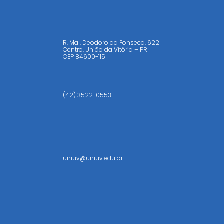
R. Mal. Deodoro da Fonseca, 622
Centro, União da Vitória – PR
CEP
84600-115
(42) 3522-0553
uniuv@uniuv.edu.br