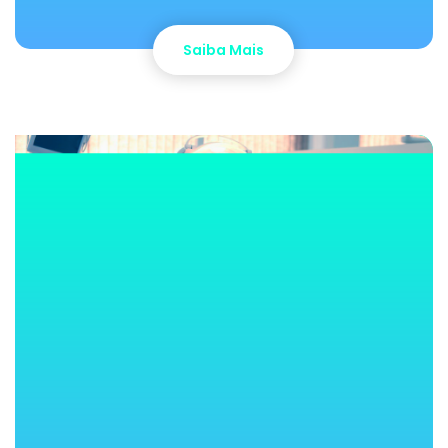
Saiba Mais