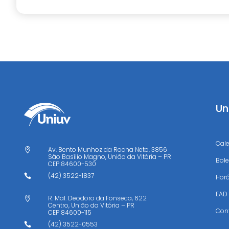
Un
Cal
Av. Bento Munhoz da Rocha Neto, 3856

São Basílio Magno, União da Vitória – PR
Bole
CEP
84600-530
(42) 3522-1837

Horá
EAD
R. Mal. Deodoro da Fonseca, 622

Centro, União da Vitória – PR
Con
CEP
84600-115
(42) 3522-0553
