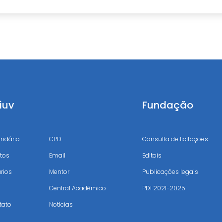
iuv
Uniuv
Fundação
endário
CPD
Consulta de licitações
tos
Email
Editais
rios
Mentor
Publicações legais
Central Acadêmico
PDI 2021-2025
tato
Notícias