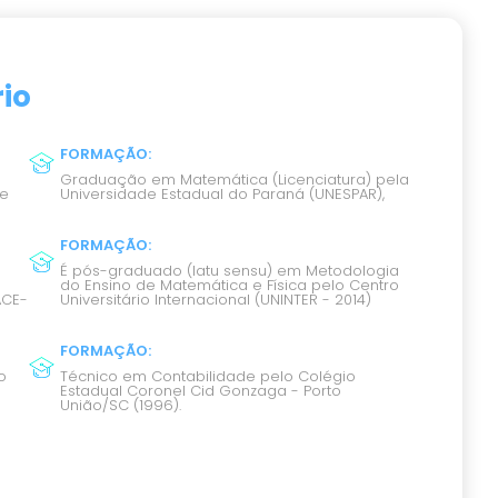
io
FORMAÇÃO
:
Graduação em Matemática (Licenciatura) pela
te
Universidade Estadual do Paraná (UNESPAR),
FORMAÇÃO
:
É pós-graduado (latu sensu) em Metodologia
do Ensino de Matemática e Física pelo Centro
ACE-
Universitário Internacional (UNINTER - 2014)
FORMAÇÃO
:
o
Técnico em Contabilidade pelo Colégio
Estadual Coronel Cid Gonzaga - Porto
União/SC (1996).