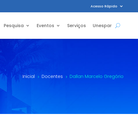
Acesso Rápido
Pesquisa
Eventos
Serviços
Unespar
Inicial
Docentes
Dallan Marcelo Gregório
5
5