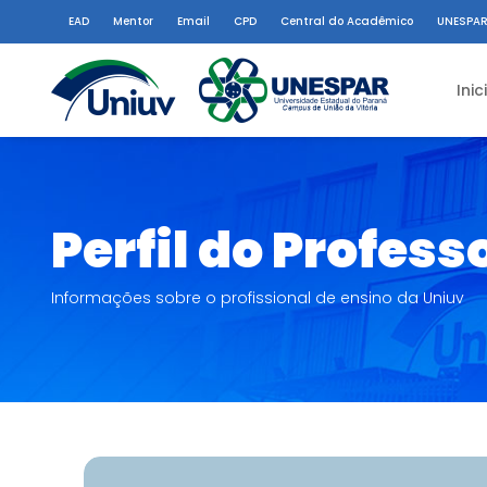
EAD
Mentor
Email
CPD
Central do Acadêmico
UNESPAR
Inic
Perfil do Profess
Informações sobre o profissional de ensino da Uniuv