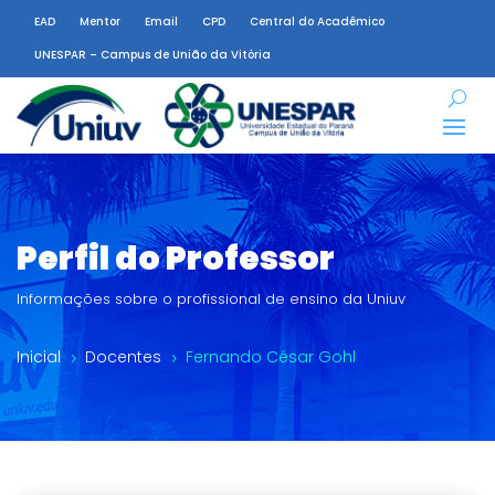
EAD
Mentor
Email
CPD
Central do Acadêmico
UNESPAR – Campus de União da Vitória
Perfil do Professor
Informações sobre o profissional de ensino da Uniuv
Inicial
Docentes
Fernando César Gohl
5
5