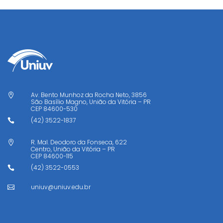
Av. Bento Munhoz da Rocha Neto, 3856

São Basílio Magno, União da Vitória – PR
CEP
84600-530
(42) 3522-1837

R. Mal. Deodoro da Fonseca, 622

Centro, União da Vitória – PR
CEP
84600-115
(42) 3522-0553

uniuv@uniuv.edu.br
