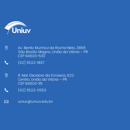
Av. Bento Munhoz da Rocha Neto, 3856

São Basílio Magno, União da Vitória – PR
CEP
84600-530
(42) 3522-1837

R. Mal. Deodoro da Fonseca, 622

Centro, União da Vitória – PR
CEP
84600-115
(42) 3522-0553

uniuv@uniuv.edu.br
