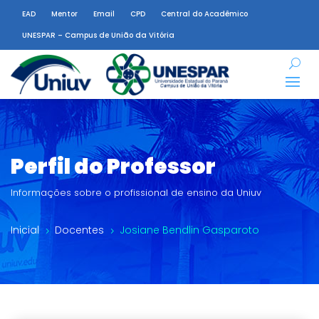
EAD
Mentor
Email
CPD
Central do Acadêmico
UNESPAR – Campus de União da Vitória
Perfil do Professor
Informações sobre o profissional de ensino da Uniuv
Inicial
Docentes
Josiane Bendlin Gasparoto
5
5