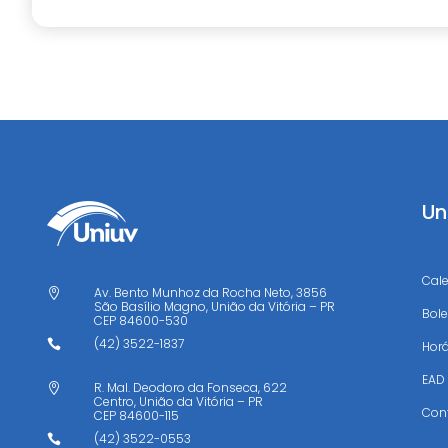
Un
Cal
Av. Bento Munhoz da Rocha Neto, 3856

São Basílio Magno, União da Vitória – PR
Bole
CEP
84600-530
(42) 3522-1837

Horá
EAD
R. Mal. Deodoro da Fonseca, 622

Centro, União da Vitória – PR
Con
CEP
84600-115
(42) 3522-0553
