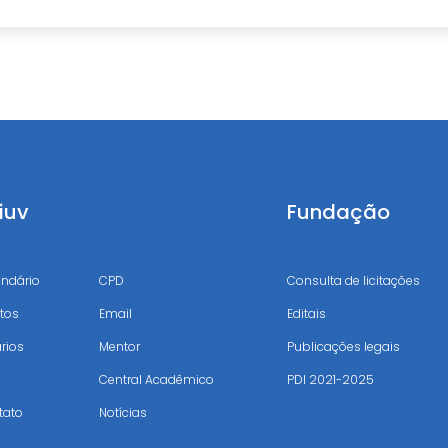
iuv
Uniuv
Fundação
endário
CPD
Consulta de licitações
tos
Email
Editais
rios
Mentor
Publicações legais
Central Acadêmico
PDI 2021-2025
tato
Notícias