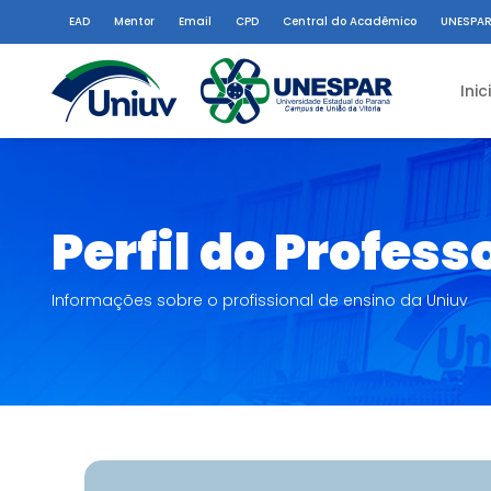
EAD
Mentor
Email
CPD
Central do Acadêmico
UNESPAR
Inic
Perfil do Profess
Informações sobre o profissional de ensino da Uniuv