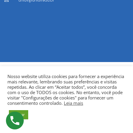
uniuv@uniuv.edu.br

Nosso website utiliza cookies para fornecer a experiência
mais relevante, lembrando suas preferências e visitas
repetidas. Ao clicar em “Aceitar todos”, você concorda
com o uso de TODOS os cookies. No entanto, você pode
visitar "Configurações de cookies" para fornecer um
© Copyright 2022
Fundação Municipal Centro Universitário
consentimento controlado.
Leia mais
da Cidade de União da Vitória – UNIUV
CNPJ:
Aceitar
75.967.745/0001-23.
Todos os direitos reservados.