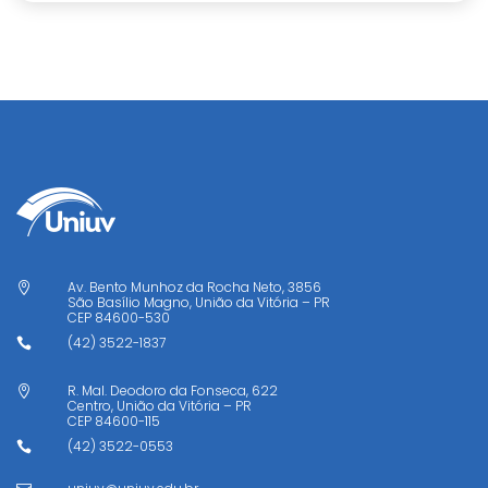
Av. Bento Munhoz da Rocha Neto, 3856

São Basílio Magno, União da Vitória – PR
CEP
84600-530
(42) 3522-1837

R. Mal. Deodoro da Fonseca, 622

Centro, União da Vitória – PR
CEP
84600-115
(42) 3522-0553
