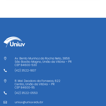
Av. Bento Munhoz da Rocha Neto, 3856

São Basílio Magno, União da Vitória – PR
CEP
84600-530
(42) 3522-1837

R. Mal. Deodoro da Fonseca, 622

Centro, União da Vitória – PR
CEP
84600-115
(42) 3522-0553

uniuv@uniuv.edu.br
