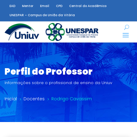
EAD
Mentor
Email
CPD
Central do Acadêmico
UNESPAR – Campus de União da Vitória
Perfil do Professor
Informações sobre o profissional de ensino da Uniuv
Inicial
Docentes
Rodrigo Cavassim
5
5