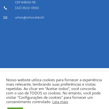
CEP
84600-115
(42) 3522-0553

uniuv@uniuv.edu.br

Nosso website utiliza cookies para fornecer a experiência
mais relevante, lembrando suas preferências e visitas
repetidas. Ao clicar em “Aceitar todos”, você concorda
com o uso de TODOS os cookies. No entanto, você pode
visitar "Configurações de cookies" para fornecer um
© Copyright 2022
Fundação Municipal Centro Universitário
consentimento controlado.
Leia mais
da Cidade de União da Vitória – UNIUV
CNPJ: