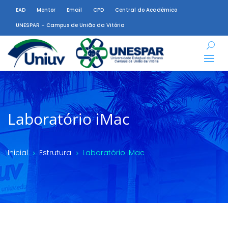
EAD
Mentor
Email
CPD
Central do Acadêmico
UNESPAR – Campus de União da Vitória
Laboratório iMac
Inicial
Estrutura
Laboratório iMac
5
5