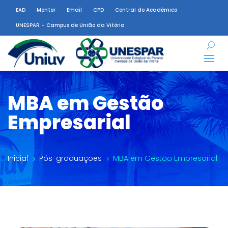
EAD
Mentor
Email
CPD
Central do Acadêmico
UNESPAR – Campus de União da Vitória
MBA em Gestão
Empresarial
Inicial
Pós-graduações
MBA em Gestão Empresarial
5
5