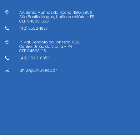
Av. Bento Munhoz da Rocha Neto, 3856

São Basílio Magno, União da Vitória – PR
CEP
84600-530
(42) 3522-1837

R. Mal. Deodoro da Fonseca, 622

Centro, União da Vitória – PR
CEP
84600-115
(42) 3522-0553

uniuv@uniuv.edu.br
