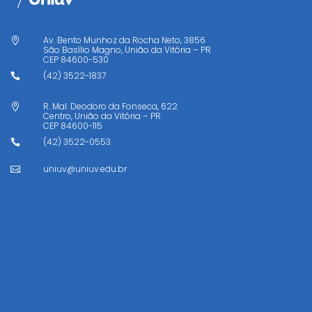
Av. Bento Munhoz da Rocha Neto, 3856

São Basílio Magno, União da Vitória – PR
CEP
84600-530
(42) 3522-1837

R. Mal. Deodoro da Fonseca, 622

Centro, União da Vitória – PR
CEP
84600-115
(42) 3522-0553

uniuv@uniuv.edu.br
