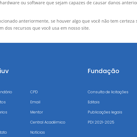
e hardware ou software que sejam capazes de causar danos anter
cionado anteriormente, se houver algo que você não tem certeza 
 um dos recursos que você usa em nosso site.
iuv
Uniuv
Fundação
endário
CPD
Consulta de licitações
tos
Email
Editais
rios
Mentor
Publicações legais
Central Acadêmico
PDI 2021-2025
tato
Notícias