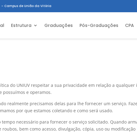
 – Campus de União da Vitória
ial
Estrutura
Graduações
Pós-Graduações
CPA
lítica do UNIUV respeitar a sua privacidade em relação a qualquer
que possuímos e operamos.
do realmente precisamos delas para lhe fornecer um serviço. Fazem
mamos por que estamos coletando e como será usado.
o tempo necessário para fornecer o serviço solicitado. Quando a
s e roubos, bem como acesso, divulgação, cópia, uso ou modificação