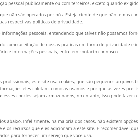
ão pessoal publicamente ou com terceiros, exceto quando exigido 
s que não são operados por nós. Esteja ciente de que não temos con
as respectivas políticas de privacidade.
 de informações pessoais, entendendo que talvez não possamos forn
do como aceitação de nossas práticas em torno de privacidade e i
rio e informações pessoais, entre em contacto connosco.
 profissionais, este site usa cookies, que são pequenos arquivos
informações eles coletam, como as usamos e por que às vezes pre
 esses cookies sejam armazenados, no entanto, isso pode fazer o
dos abaixo. Infelizmente, na maioria dos casos, não existem opções
e os recursos que eles adicionam a este site. É recomendável que 
ados ​​para fornecer um serviço que você usa.