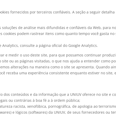
ies fornecidos por terceiros confiáveis. A seção a seguir detalha 
s soluções de análise mais difundidas e confiáveis ​​da Web, para n
 cookies podem rastrear itens como quanto tempo você gasta no s
Analytics, consulte a página oficial do Google Analytics.
rear e medir o uso deste site, para que possamos continuar produz
 site ou as páginas visitadas, o que nos ajuda a entender como p
zemos alterações na maneira como o site se apresenta. Quando ai
você receba uma experiência consistente enquanto estiver no site
 dos conteúdos e da informação que a UNIUV oferece no site e com
gais ou contrárias à boa fé a à ordem pública;
ureza racista, xenofóbica, pornográfica, de apologia ao terrorism
wares) e lógicos (softwares) da UNIUV, de seus fornecedores ou ter