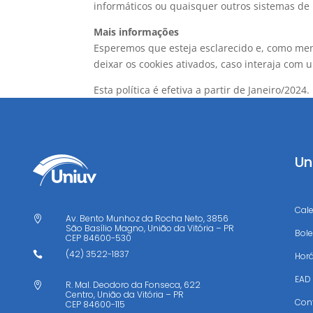
informáticos ou quaisquer outros sistemas d
Mais informações
Esperemos que esteja esclarecido e, como men
deixar os cookies ativados, caso interaja com
Esta política é efetiva a partir de Janeiro/2024.
Un
Cal
Av. Bento Munhoz da Rocha Neto, 3856

São Basílio Magno, União da Vitória – PR
Bole
CEP
84600-530
(42) 3522-1837

Horá
EAD
R. Mal. Deodoro da Fonseca, 622

Centro, União da Vitória – PR
Con
CEP
84600-115