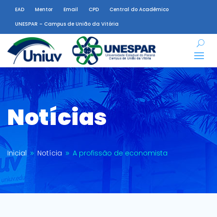
EAD
Mentor
Email
CPD
Central do Acadêmico
UNESPAR – Campus de União da Vitória
Notícias
Inicial
Notícia
A profissão de economista
9
9