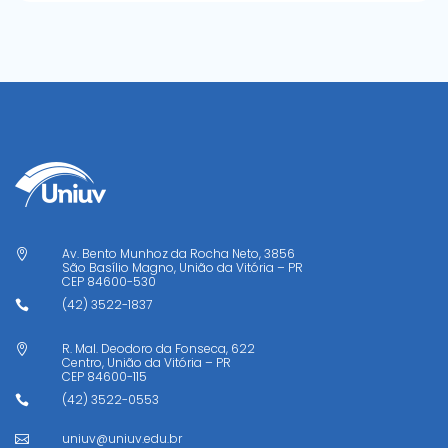
Av. Bento Munhoz da Rocha Neto, 3856

São Basílio Magno, União da Vitória – PR
CEP
84600-530
(42) 3522-1837

R. Mal. Deodoro da Fonseca, 622

Centro, União da Vitória – PR
CEP
84600-115
(42) 3522-0553

uniuv@uniuv.edu.br
