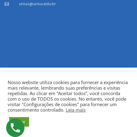
uniuv@uniuv.edu.br

Nosso website utiliza cookies para fornecer a experiência
mais relevante, lembrando suas preferências e visitas
repetidas. Ao clicar em “Aceitar todos”, você concorda
com o uso de TODOS os cookies. No entanto, você pode
visitar "Configurações de cookies" para fornecer um
© Copyright 2022
Fundação Municipal Centro Universitário
consentimento controlado.
Leia mais
da Cidade de União da Vitória – UNIUV
CNPJ:
Aceitar
75.967.745/0001-23.
Todos os direitos reservados.