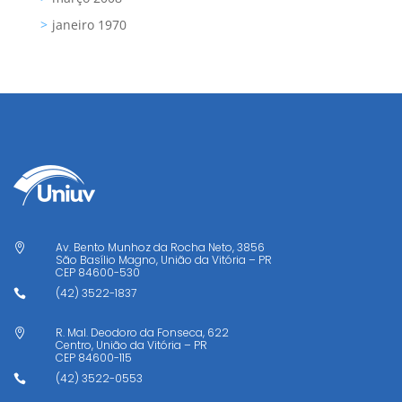
janeiro 1970
Av. Bento Munhoz da Rocha Neto, 3856

São Basílio Magno, União da Vitória – PR
CEP
84600-530
(42) 3522-1837

R. Mal. Deodoro da Fonseca, 622

Centro, União da Vitória – PR
CEP
84600-115
(42) 3522-0553
