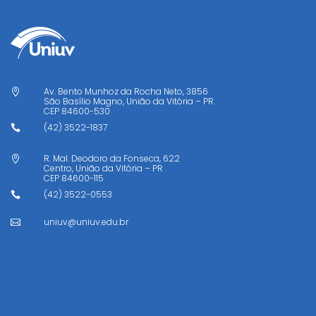
Av. Bento Munhoz da Rocha Neto, 3856

São Basílio Magno, União da Vitória – PR
CEP
84600-530
(42) 3522-1837

R. Mal. Deodoro da Fonseca, 622

Centro, União da Vitória – PR
CEP
84600-115
(42) 3522-0553

uniuv@uniuv.edu.br
