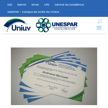
EAD
Mentor
Email
CPD
Central do Acadêmico
UNESPAR – Campus de União da Vitória