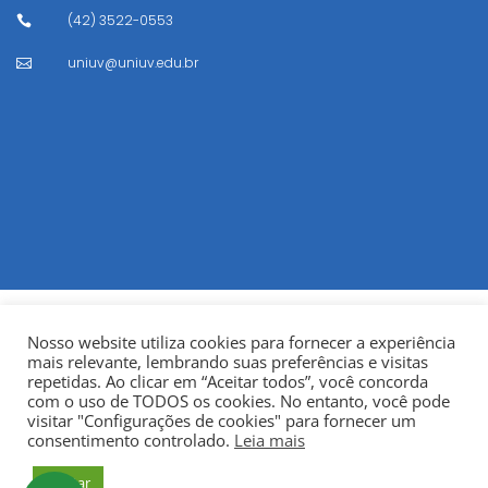
(42) 3522-0553

uniuv@uniuv.edu.br

Nosso website utiliza cookies para fornecer a experiência
mais relevante, lembrando suas preferências e visitas
repetidas. Ao clicar em “Aceitar todos”, você concorda
com o uso de TODOS os cookies. No entanto, você pode
visitar "Configurações de cookies" para fornecer um
© Copyright 2022
Fundação Municipal Centro Universitário
consentimento controlado.
Leia mais
da Cidade de União da Vitória – UNIUV
CNPJ:
Aceitar