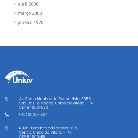
abril 2008
março 2008
janeiro 1970
Av. Bento Munhoz da Rocha Neto, 3856

São Basílio Magno, União da Vitória – PR
CEP
84600-530
(42) 3522-1837

R. Mal. Deodoro da Fonseca, 622

Centro, União da Vitória – PR
CEP
84600-115