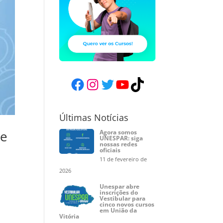
Facebook
Instagram
Twitter
YouTube
TikTok
Últimas Notícias
de
Agora somos
UNESPAR: siga
nossas redes
oficiais
11 de fevereiro de
2026
Unespar abre
inscrições do
Vestibular para
cinco novos cursos
em União da
Vitória