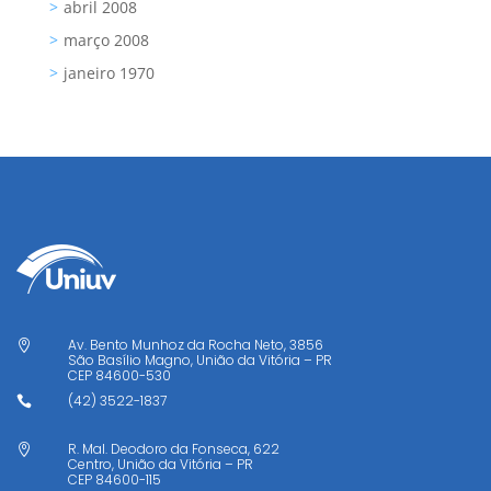
abril 2008
março 2008
janeiro 1970
Av. Bento Munhoz da Rocha Neto, 3856

São Basílio Magno, União da Vitória – PR
CEP
84600-530
(42) 3522-1837

R. Mal. Deodoro da Fonseca, 622

Centro, União da Vitória – PR
CEP
84600-115