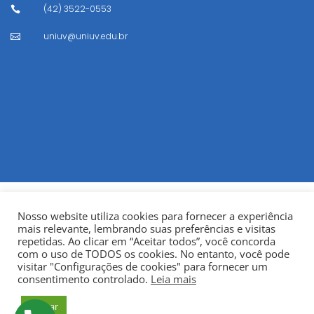
(42) 3522-0553

uniuv@uniuv.edu.br

Nosso website utiliza cookies para fornecer a experiência
mais relevante, lembrando suas preferências e visitas
repetidas. Ao clicar em “Aceitar todos”, você concorda
com o uso de TODOS os cookies. No entanto, você pode
visitar "Configurações de cookies" para fornecer um
© Copyright 2022
Fundação Municipal Centro Universitário
consentimento controlado.
Leia mais
da Cidade de União da Vitória – UNIUV
CNPJ:
Aceitar
75.967.745/0001-23.