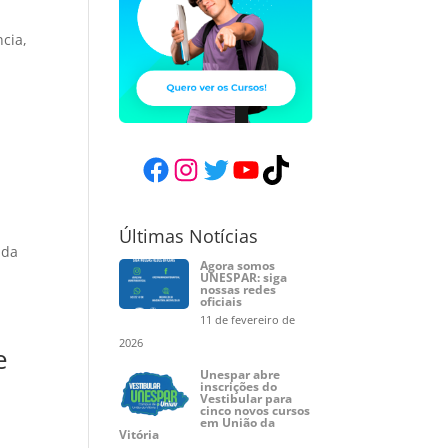
cia,
Facebook
Instagram
Twitter
YouTube
TikTok
Últimas Notícias
 da
Agora somos
UNESPAR: siga
nossas redes
oficiais
11 de fevereiro de
2026
e
Unespar abre
inscrições do
Vestibular para
cinco novos cursos
em União da
Vitória