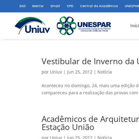
EAD
Mentor
Email
CPD
Central do Acadêmico
UNESPAR
Inic
Vestibular de Inverno da
por
Uniuv
|
jun 25, 2012
|
Notícia
Aconteceu no domingo, 24, mais uma edição d
compareceu para a realização das provas com 
Acadêmicos de Arquitetur
Estação União
por
Uniuv
|
jun 25, 2012
|
Notícia