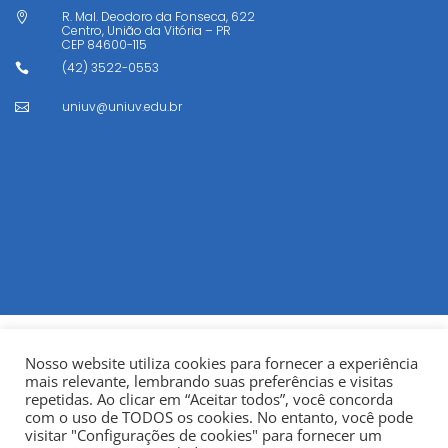
R. Mal. Deodoro da Fonseca, 622

Centro, União da Vitória – PR
CEP
84600-115
(42) 3522-0553

uniuv@uniuv.edu.br

Nosso website utiliza cookies para fornecer a experiência
mais relevante, lembrando suas preferências e visitas
repetidas. Ao clicar em “Aceitar todos”, você concorda
com o uso de TODOS os cookies. No entanto, você pode
visitar "Configurações de cookies" para fornecer um