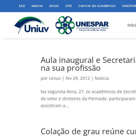
EAD
Mentor
Email
CPD
Central do Acadêmico
UNESPAR
Inic
Aula inaugural e Secretar
na sua profissão
por
Uniuv
|
fev 29, 2012
|
Notícia
Na segunda-feira, 27, os acadêmicos de Secret
de setor e diretores da Pormade, participaram
assistiram a...
Colação de grau reúne cu