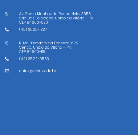
Av. Bento Munhoz da Rocha Neto, 3856

São Basílio Magno, União da Vitória – PR
CEP
84600-530
(42) 3522-1837

R. Mal. Deodoro da Fonseca, 622

Centro, União da Vitória – PR
CEP
84600-115
(42) 3522-0553

uniuv@uniuv.edu.br
