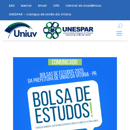
EAD
Mentor
Email
CPD
Central do Acadêmico
UNESPAR – Campus de União da Vitória