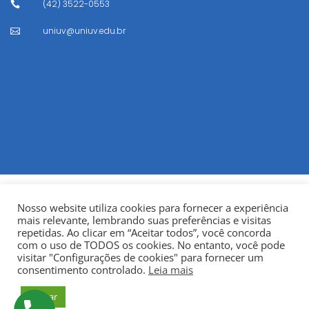
(42) 3522-0553

uniuv@uniuv.edu.br

Nosso website utiliza cookies para fornecer a experiência
mais relevante, lembrando suas preferências e visitas
repetidas. Ao clicar em “Aceitar todos”, você concorda
com o uso de TODOS os cookies. No entanto, você pode
visitar "Configurações de cookies" para fornecer um
© Copyright 2022
Fundação Municipal Centro Universitário
consentimento controlado.
Leia mais
da Cidade de União da Vitória – UNIUV
CNPJ:
Aceitar
75.967.745/0001-23.