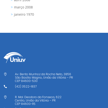
março 2008
janeiro 1970
Av. Bento Munhoz da Rocha Neto, 3856

São Basílio Magno, União da Vitória – PR
CEP
84600-530
(42) 3522-1837

R. Mal. Deodoro da Fonseca, 622

Centro, União da Vitória – PR
CEP
84600-115