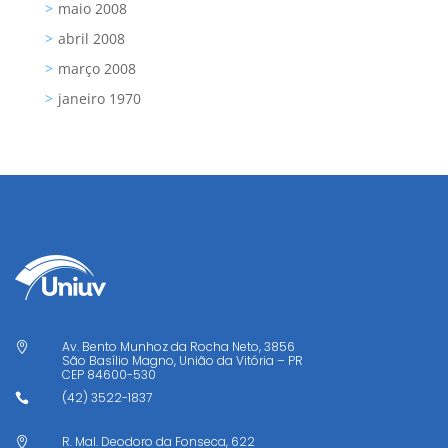
maio 2008
abril 2008
março 2008
janeiro 1970
Av. Bento Munhoz da Rocha Neto, 3856

São Basílio Magno, União da Vitória – PR
CEP
84600-530
(42) 3522-1837

R. Mal. Deodoro da Fonseca, 622
