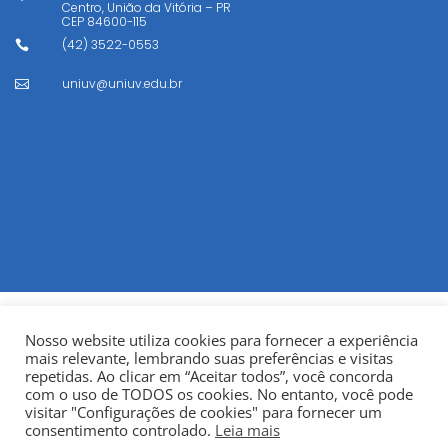
Centro, União da Vitória – PR
CEP
84600-115
(42) 3522-0553

uniuv@uniuv.edu.br

Nosso website utiliza cookies para fornecer a experiência
mais relevante, lembrando suas preferências e visitas
repetidas. Ao clicar em “Aceitar todos”, você concorda
com o uso de TODOS os cookies. No entanto, você pode
visitar "Configurações de cookies" para fornecer um
© Copyright 2022
Fundação Municipal Centro Universitário
consentimento controlado.
Leia mais