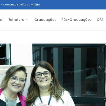
 – Campus de União da Vitória
ial
Estrutura
Graduações
Pós-Graduações
CPA