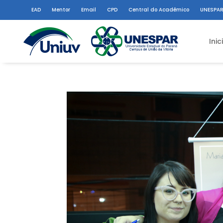
EAD
Mentor
Email
CPD
Central do Acadêmico
UNESPAR
Inic