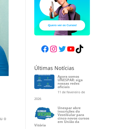
Facebook
Instagram
Twitter
YouTube
TikTok
Últimas Notícias
Agora somos
UNESPAR: siga
nossas redes
oficiais
11 de fevereiro de
2026
Unespar abre
inscrições do
Vestibular para
ou o
cinco novos cursos
em União da
Vitória