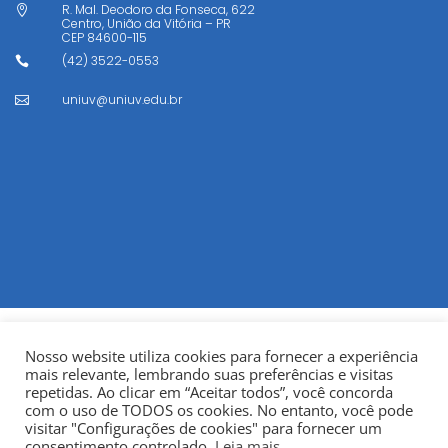
R. Mal. Deodoro da Fonseca, 622

Centro, União da Vitória – PR
CEP
84600-115
(42) 3522-0553

uniuv@uniuv.edu.br

Nosso website utiliza cookies para fornecer a experiência
mais relevante, lembrando suas preferências e visitas
repetidas. Ao clicar em “Aceitar todos”, você concorda
com o uso de TODOS os cookies. No entanto, você pode
visitar "Configurações de cookies" para fornecer um
© Copyright 2022
Fundação Municipal Centro Universitário
consentimento controlado.
Leia mais