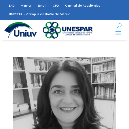
EAD
Mentor
Email
CPD
Central do Acadêmico
UNESPAR – Campus de União da Vitória