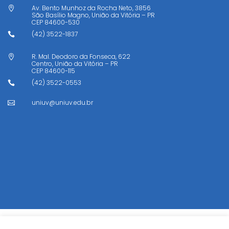
Av. Bento Munhoz da Rocha Neto, 3856

São Basílio Magno, União da Vitória – PR
CEP
84600-530
(42) 3522-1837

R. Mal. Deodoro da Fonseca, 622

Centro, União da Vitória – PR
CEP
84600-115
(42) 3522-0553

uniuv@uniuv.edu.br
