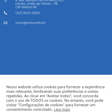
R. Mal. Deodoro da Fonseca, 622

Centro, União da Vitória – PR
CEP
84600-115
(42) 3522-0553

uniuv@uniuv.edu.br

Nosso website utiliza cookies para fornecer a experiência
mais relevante, lembrando suas preferências e visitas
repetidas. Ao clicar em “Aceitar todos”, você concorda
com o uso de TODOS os cookies. No entanto, você pode
visitar "Configurações de cookies" para fornecer um
© Copyright 2022
Fundação Municipal Centro Universitário
consentimento controlado.
Leia mais