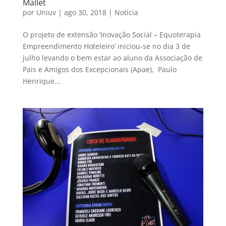
Mallet
por
Uniuv
|
ago 30, 2018
|
Notícia
O projeto de extensão ‘Inovação Social – Equoterapia
Empreendimento Hoteleiro’ iniciou-se no dia 3 de
julho levando o bem estar ao aluno da Associação de
Pais e Amigos dos Excepcionais (Apae), Paulo
Henrique...