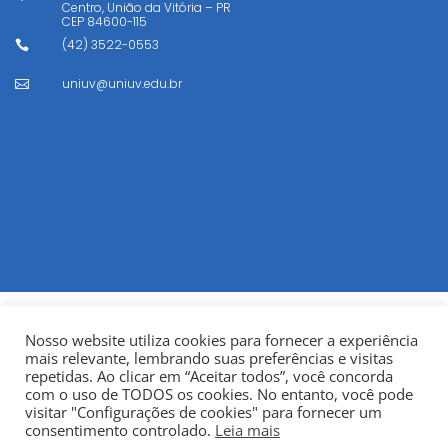
Centro, União da Vitória – PR
CEP
84600-115
(42) 3522-0553

uniuv@uniuv.edu.br

Nosso website utiliza cookies para fornecer a experiência
mais relevante, lembrando suas preferências e visitas
repetidas. Ao clicar em “Aceitar todos”, você concorda
com o uso de TODOS os cookies. No entanto, você pode
visitar "Configurações de cookies" para fornecer um
© Copyright 2022
Fundação Municipal Centro Universitário
consentimento controlado.
Leia mais