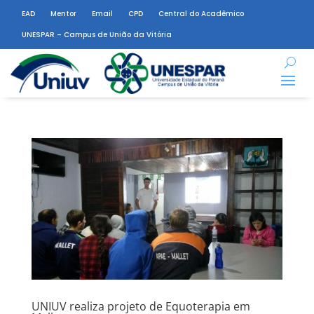
EAD
Mentor
Email
CPD
Central do Acadêmico
UNESPAR – Campus de União da Vitória
UNIUV realiza projeto de Equoterapia em