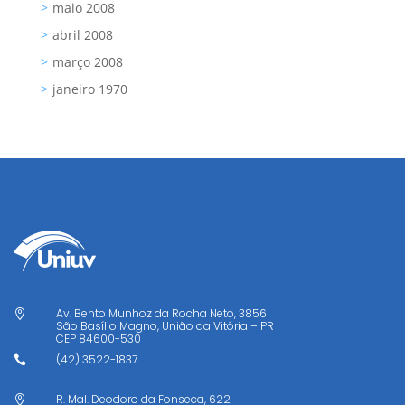
maio 2008
abril 2008
março 2008
janeiro 1970
Av. Bento Munhoz da Rocha Neto, 3856

São Basílio Magno, União da Vitória – PR
CEP
84600-530
(42) 3522-1837

R. Mal. Deodoro da Fonseca, 622
