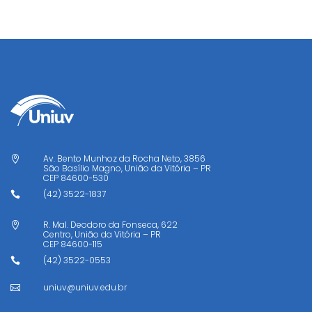
Av. Bento Munhoz da Rocha Neto, 3856

São Basílio Magno, União da Vitória – PR
CEP
84600-530
(42) 3522-1837

R. Mal. Deodoro da Fonseca, 622

Centro, União da Vitória – PR
CEP
84600-115
(42) 3522-0553

uniuv@uniuv.edu.br
