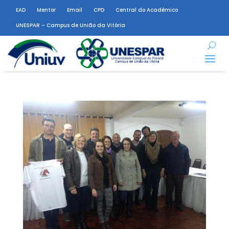
EAD
Mentor
Email
CPD
Central do Acadêmico
UNESPAR – Campus de União da Vitória