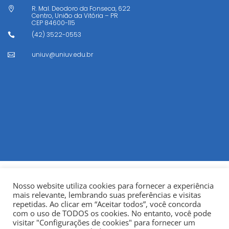
R. Mal. Deodoro da Fonseca, 622

Centro, União da Vitória – PR
CEP
84600-115
(42) 3522-0553

uniuv@uniuv.edu.br

Nosso website utiliza cookies para fornecer a experiência
mais relevante, lembrando suas preferências e visitas
repetidas. Ao clicar em “Aceitar todos”, você concorda
com o uso de TODOS os cookies. No entanto, você pode
visitar "Configurações de cookies" para fornecer um