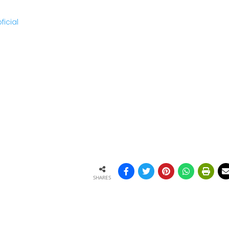
icial
SHARES