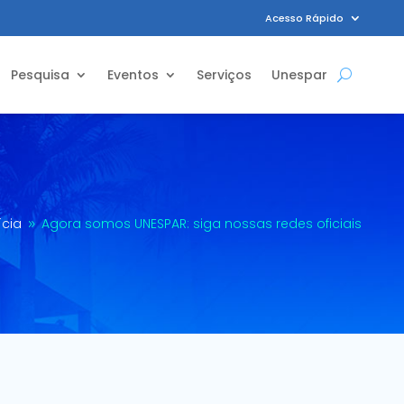
Acesso Rápido
Pesquisa
Eventos
Serviços
Unespar
ícia
Agora somos UNESPAR: siga nossas redes oficiais
9