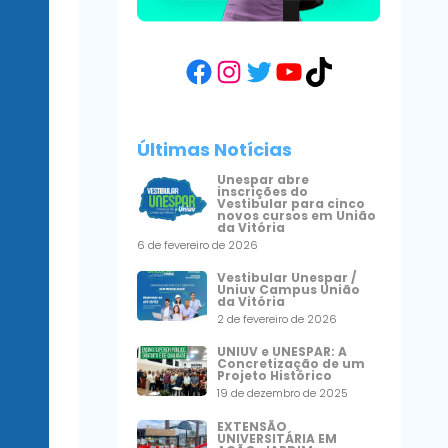
Facebook
Instagram
Twitter
YouTube
TikTok
Últimas Notícias
Unespar abre
inscrições do
Vestibular para cinco
novos cursos em União
da Vitória
6 de fevereiro de 2026
Vestibular Unespar /
Uniuv Campus União
da Vitória
2 de fevereiro de 2026
UNIUV e UNESPAR: A
Concretização de um
Projeto Histórico
19 de dezembro de 2025
EXTENSÃO
UNIVERSITÁRIA EM