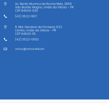
Av. Bento Munhoz da Rocha Neto, 3856

São Basílio Magno, União da Vitória – PR
CEP
84600-530
(42) 3522-1837

R. Mal. Deodoro da Fonseca, 622

Centro, União da Vitória – PR
CEP
84600-115
(42) 3522-0553

uniuv@uniuv.edu.br
