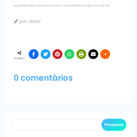
sugestões para esta coluna pelo e-mail prof.fahena@uniuv.edu.br
por: UNIUV
SHARES
0 comentários