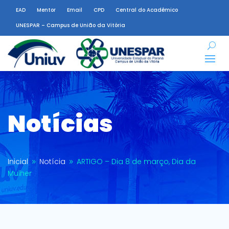
EAD
Mentor
Email
CPD
Central do Acadêmico
UNESPAR – Campus de União da Vitória
Notícias
Inicial
Notícia
ARTIGO – Dia 8 de março, Dia da
9
9
Mulher