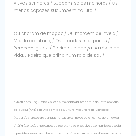
Altivos senhores / Supõem-se os melhores./ Os
menos capazes sucumbem na luta, /
Ou choram de mágoa,/ Ou mordem de inveja./
Mas lá do infinito, / Os grandes e os párias /
Parecem iguais: / Poeira que dança na réstia da
vida, / Poeira que brilha num raio de sol. /
* Mestre em Lingüística Aplicada, membro da Academia de Letras do Vale
do Iguaçu (Alvi) e da Academia de Cultura Precursora da Expressão
(Acupre), professora de Língua Portuguesa, no Colégio Técnico de União da
Vitória (Coltec), e nos cursos de Secretariado Executivo e Comunicação Social,
e presidente do Conselho Editorial da Uniuv. Esclareça suas dúvidas. Mande