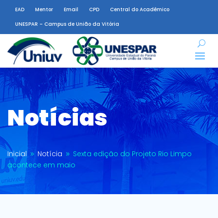
EAD
Mentor
Email
CPD
Central do Acadêmico
UNESPAR – Campus de União da Vitória
Notícias
Inicial
Notícia
Sexta edição do Projeto Rio Limpo
9
9
acontece em maio