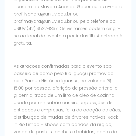
Lisandra ou Mayara Ananda Gauer pelos e-mails
prof.lisandra@uniuv.edu.br ou
prof.mayara@uniuv.edu.br ou pelo telefone da
UNIUV (42) 3522-1837. Os visitantes podem dirigir-
se ao local do evento a partir das 11h. A entrada é
gratuita.
As atrações confirmadas para o evento são:
passeio de barco pelo Rio Iguaçu promovido
pelo Parque Histórico Iguassu, no valor de R$
15,00 por pessoa; aferição de pressão arterial e
glicemia; troca de um litro de óleo de cozinha
usado por um sabão caseiro; exposições de
entidades e empresas; feira de adoção de cães;
distribuição de mudas de árvores nativas; Rock
in Rio Limpo – shows com bandas da região;
venda de pasteis, lanches e bebidas; ponto de