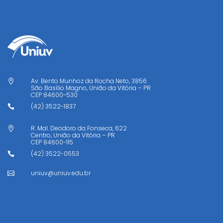
Av. Bento Munhoz da Rocha Neto, 3856

São Basílio Magno, União da Vitória – PR
CEP
84600-530
(42) 3522-1837

R. Mal. Deodoro da Fonseca, 622

Centro, União da Vitória – PR
CEP
84600-115
(42) 3522-0553

uniuv@uniuv.edu.br
