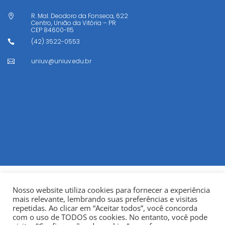
R. Mal. Deodoro da Fonseca, 622

Centro, União da Vitória – PR
CEP
84600-115
(42) 3522-0553

uniuv@uniuv.edu.br

Nosso website utiliza cookies para fornecer a experiência
mais relevante, lembrando suas preferências e visitas
repetidas. Ao clicar em “Aceitar todos”, você concorda
com o uso de TODOS os cookies. No entanto, você pode