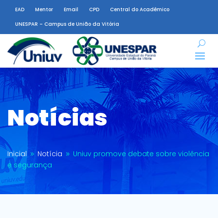
EAD
Mentor
Email
CPD
Central do Acadêmico
UNESPAR – Campus de União da Vitória
Notícias
Inicial
Notícia
Uniuv promove debate sobre violência
9
9
e segurança