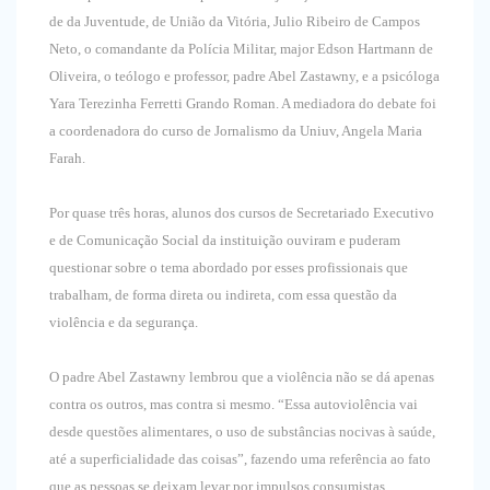
de da Juventude, de União da Vitória, Julio Ribeiro de Campos
Neto, o comandante da Polícia Militar, major Edson Hartmann de
Oliveira, o teólogo e professor, padre Abel Zastawny, e a psicóloga
Yara Terezinha Ferretti Grando Roman. A mediadora do debate foi
a coordenadora do curso de Jornalismo da Uniuv, Angela Maria
Farah.
Por quase três horas, alunos dos cursos de Secretariado Executivo
e de Comunicação Social da instituição ouviram e puderam
questionar sobre o tema abordado por esses profissionais que
trabalham, de forma direta ou indireta, com essa questão da
violência e da segurança.
O padre Abel Zastawny lembrou que a violência não se dá apenas
contra os outros, mas contra si mesmo. “Essa autoviolência vai
desde questões alimentares, o uso de substâncias nocivas à saúde,
até a superficialidade das coisas”, fazendo uma referência ao fato
que as pessoas se deixam levar por impulsos consumistas.