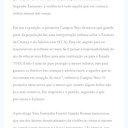
Segundo Zastawny, a violência é tudo aquilo que vai contra a
ordem natural das coisas.
Em sua exposição, o promotor Campos Neto destacou que grande
parte da população faz uma interpretação errônea sobre o Estatuto
da Criança e do Adolescente (ECA). Para ele, alguns pais ou
responsáveis acreditam ser mais fácil passar a responsabilidade do
ato de educar seus filhos para uma instituição ou para o Estado.
“O ECA não é uma lei para proteger o menor infrator, mas para
garantir os direitos das crianças e adolescentes, e aqueles que se
encontram em situação de risco”, enfatizou Campos Neto. O
promotor mencionou que o menor que comete algum delito não
fica sem corretivo. Ele responde e é punido, seguindo o que
preconiza o Estatuto.
A psicóloga Yara Terezinha Ferretti Grando Roman mencionou
que um dos fatores desencadeantes da violência contra si mesmo
ou contra outras pessoas é a baixa autoestima. “As pessoas, por