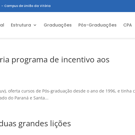
 – Campus de União da Vitória
ial
Estrutura
Graduações
Pós-Graduações
CPA
ria programa de incentivo aos
niuv), oferta cursos de Pós-graduação desde o ano de 1996, e tinha
tado do Paraná e Santa...
duas grandes lições