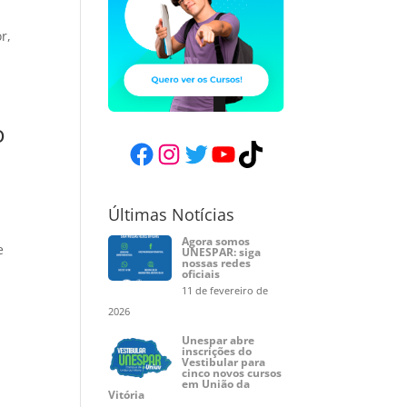
r,
o
Facebook
Instagram
Twitter
YouTube
TikTok
Últimas Notícias
Agora somos
e
UNESPAR: siga
nossas redes
oficiais
11 de fevereiro de
2026
Unespar abre
inscrições do
Vestibular para
cinco novos cursos
em União da
Vitória