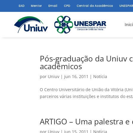
EAD
Mentor
Email
CPD
Central do Acadêmico
UNESPAR
Inic
Pós-graduação da Uniuv c
acadêmicos
por
Uniuv
|
jun 16, 2011
|
Notícia
O Centro Universitário de União da Vitória (U
parceiros várias instituições e institutos do es
ARTIGO – Uma palestra e 
por
Uniuv
|
jun 15, 2011
|
Notícia