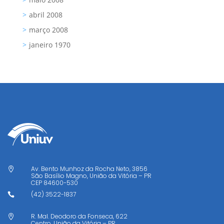
abril 2008
março 2008
janeiro 1970
Av. Bento Munhoz da Rocha Neto, 3856

São Basílio Magno, União da Vitória – PR
CEP
84600-530
(42) 3522-1837

R. Mal. Deodoro da Fonseca, 622

Centro, União da Vitória – PR