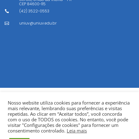
CEP
84600-115
(42) 3522-0553

uniuv@uniuv.edu.br

Nosso website utiliza cookies para fornecer a experiência
mais relevante, lembrando suas preferências e visitas
repetidas. Ao clicar em “Aceitar todos”, você concorda
com o uso de TODOS os cookies. No entanto, você pode
visitar "Configurações de cookies" para fornecer um
© Copyright 2022
Fundação Municipal Centro Universitário
consentimento controlado.
Leia mais
da Cidade de União da Vitória – UNIUV
CNPJ: