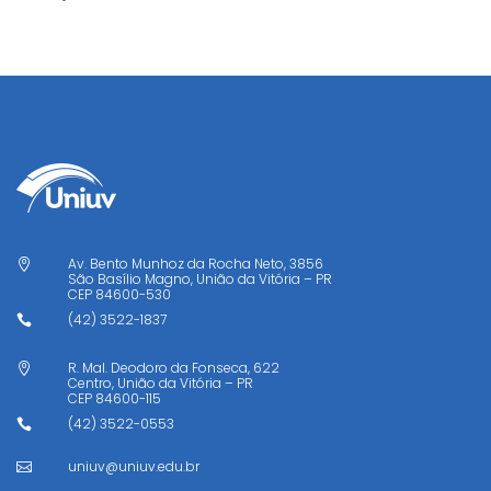
Av. Bento Munhoz da Rocha Neto, 3856

São Basílio Magno, União da Vitória – PR
CEP
84600-530
(42) 3522-1837

R. Mal. Deodoro da Fonseca, 622

Centro, União da Vitória – PR
CEP
84600-115
(42) 3522-0553

uniuv@uniuv.edu.br
