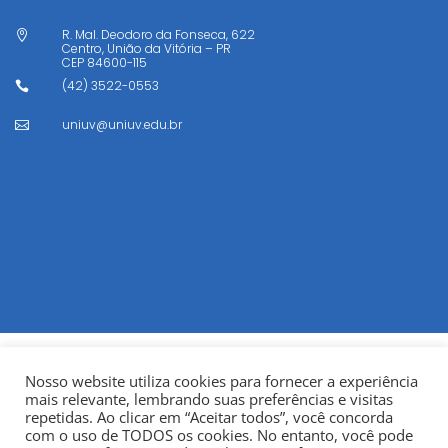
R. Mal. Deodoro da Fonseca, 622

Centro, União da Vitória – PR
CEP
84600-115
(42) 3522-0553

uniuv@uniuv.edu.br

Nosso website utiliza cookies para fornecer a experiência
mais relevante, lembrando suas preferências e visitas
repetidas. Ao clicar em “Aceitar todos”, você concorda
com o uso de TODOS os cookies. No entanto, você pode