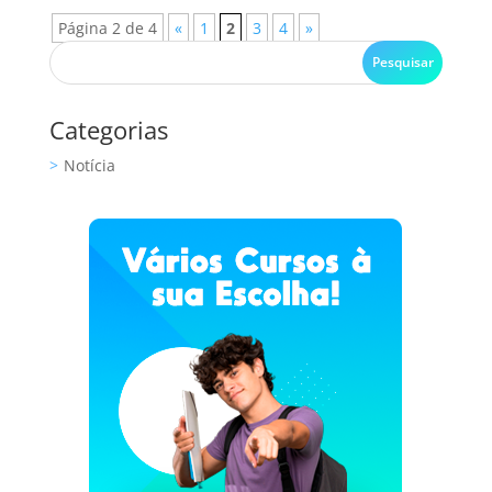
Página 2 de 4
«
1
2
3
4
»
Categorias
Notícia