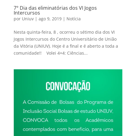
7° Dia das eliminatórias dos VI Jogos
Intercursos
por
Uniuv
|
ago 9, 2019
|
Notícia
Nesta quinta-feira, 8 , ocorreu o sétimo dia dos VI
Jogos Intercursos do Centro Universitário de União
da Vitória (UNIUV). Hoje é a final e é aberto a toda a
comunidade!! Volei 4×4: Ciências...