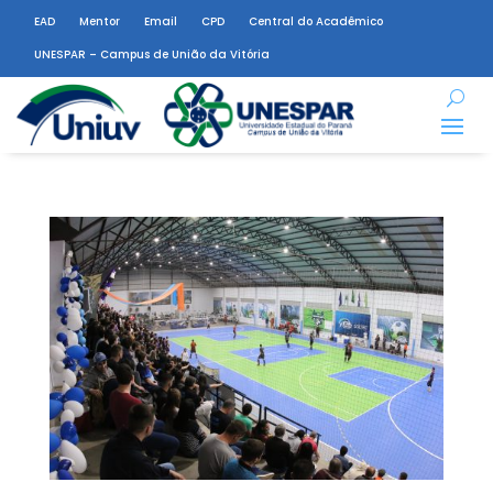
EAD
Mentor
Email
CPD
Central do Acadêmico
UNESPAR – Campus de União da Vitória