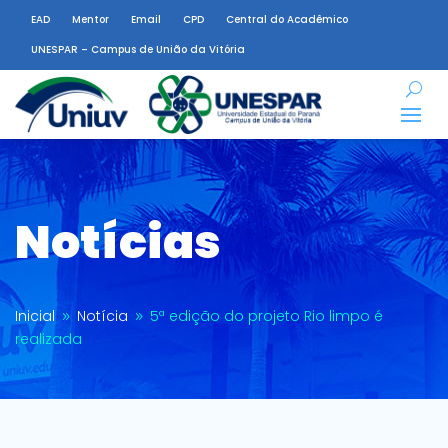
EAD
Mentor
Email
CPD
Central do Acadêmico
UNESPAR – Campus de União da Vitória
Notícias
Inicial
Notícia
5ª edição do projeto Rio limpo é
9
9
realizada