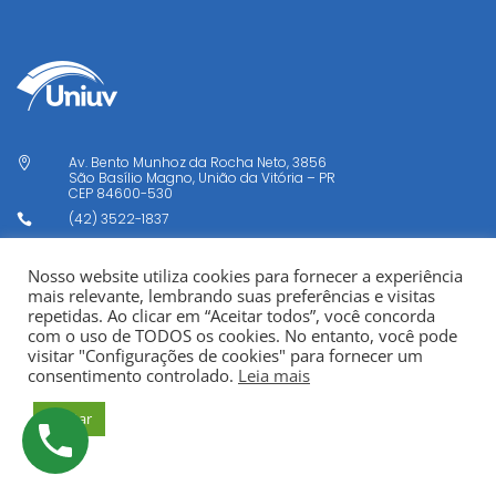
Av. Bento Munhoz da Rocha Neto, 3856

São Basílio Magno, União da Vitória – PR
CEP
84600-530
(42) 3522-1837

R. Mal. Deodoro da Fonseca, 622

Nosso website utiliza cookies para fornecer a experiência
Centro, União da Vitória – PR
mais relevante, lembrando suas preferências e visitas
CEP
84600-115
repetidas. Ao clicar em “Aceitar todos”, você concorda
(42) 3522-0553

com o uso de TODOS os cookies. No entanto, você pode
visitar "Configurações de cookies" para fornecer um
uniuv@uniuv.edu.br

consentimento controlado.
Leia mais
Aceitar