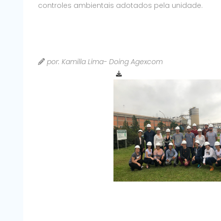
controles ambientais adotados pela unidade.
por: Kamilla Lima- Doing Agexcom