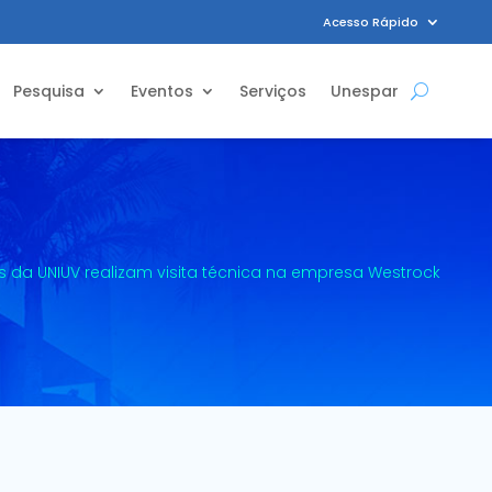
Acesso Rápido
Pesquisa
Eventos
Serviços
Unespar
da UNIUV realizam visita técnica na empresa Westrock