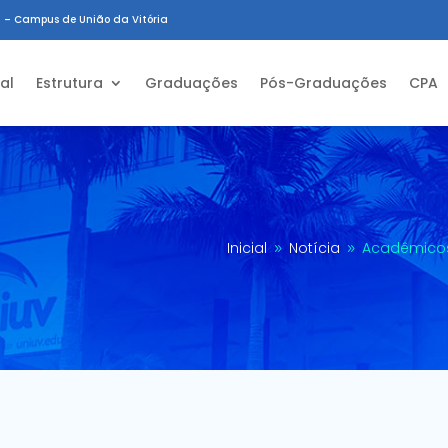
 – Campus de União da Vitória
ial
Estrutura
Graduações
Pós-Graduações
CPA
Inicial
Notícia
Acadêmicos 
9
9