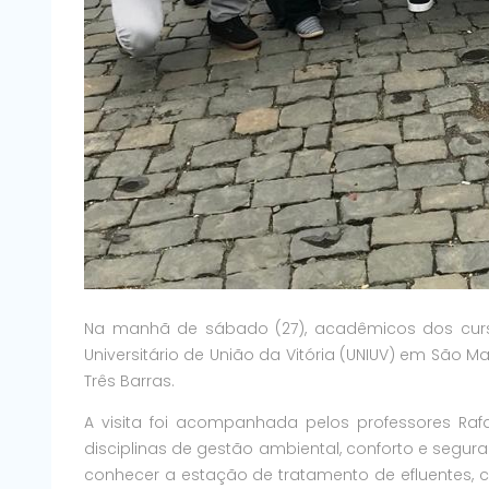
Na manhã de sábado (27), acadêmicos dos curs
Universitário de União da Vitória (UNIUV) em São M
Três Barras.
A visita foi acompanhada pelos professores Rafa
disciplinas de gestão ambiental, conforto e segura
conhecer a estação de tratamento de efluentes, 