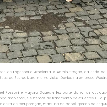
os de Engenharia Ambiental e Administração, da sede do 
ateus do Sul, realizaram uma visita técnica na empresa Westr
el Rossoni e Mayara Gauer, e fez parte do rol de ativida
nça ambiental, e sistemas de tratamento de efluentes I. Foi p
caldeira de recuperação, máquina de papel, gestão de segu