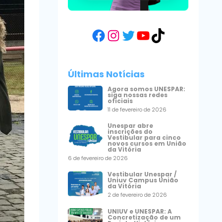
Facebook
Instagram
Twitter
YouTube
TikTok
Últimas Notícias
Agora somos UNESPAR:
siga nossas redes
oficiais
11 de fevereiro de 2026
Unespar abre
inscrições do
Vestibular para cinco
novos cursos em União
da Vitória
6 de fevereiro de 2026
Vestibular Unespar /
Uniuv Campus União
da Vitória
2 de fevereiro de 2026
UNIUV e UNESPAR: A
Concretização de um