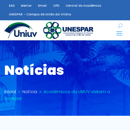
EAD
Mentor
Email
CPD
Central do Acadêmico
UNESPAR – Campus de União da Vitória
Notícias
Inicial
Notícia
Acadêmicos da UNIUV visitam a
9
9
Sanepar