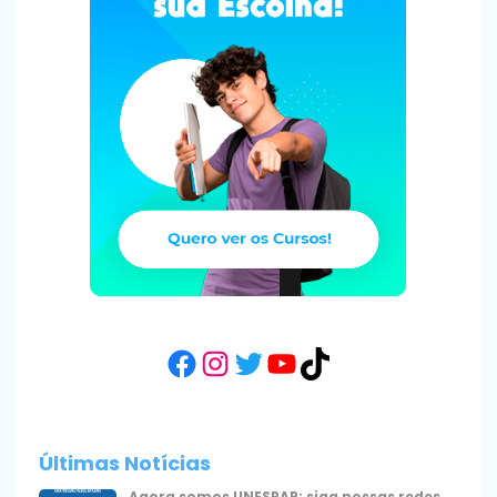
Facebook
Instagram
Twitter
YouTube
TikTok
Últimas Notícias
Agora somos UNESPAR: siga nossas redes