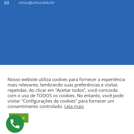
uniuv@uniuv.edu.br

Nosso website utiliza cookies para fornecer a experiência
mais relevante, lembrando suas preferências e visitas
repetidas. Ao clicar em “Aceitar todos”, você concorda
com o uso de TODOS os cookies. No entanto, você pode
visitar "Configurações de cookies" para fornecer um
© Copyright 2022
Fundação Municipal Centro Universitário
consentimento controlado.
Leia mais
da Cidade de União da Vitória – UNIUV
CNPJ:
Aceitar
75.967.745/0001-23.
Todos os direitos reservados.