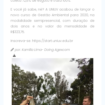
coleta 72,5% de esgoto e trata 100%.
E você já sabe, né? A UNIUV acabou de lançar o
novo curso de Gestão Ambiental para 2020, na
modalidade semipresencial, com duração de
dois anos e no valor da mensalidade de
R$323,75.
Inscreva-se: https://start.uniuv.edu.br
por: Kamilla Lima- Doing Agexcom