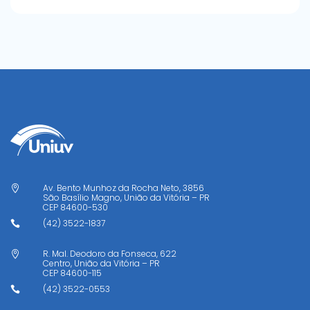
Av. Bento Munhoz da Rocha Neto, 3856

São Basílio Magno, União da Vitória – PR
CEP
84600-530
(42) 3522-1837

R. Mal. Deodoro da Fonseca, 622

Centro, União da Vitória – PR
CEP
84600-115
(42) 3522-0553
