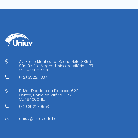
Av. Bento Munhoz da Rocha Neto, 3856

São Basílio Magno, União da Vitória – PR
CEP
84600-530
(42) 3522-1837

R. Mal. Deodoro da Fonseca, 622

Centro, União da Vitória – PR
CEP
84600-115
(42) 3522-0553

uniuv@uniuv.edu.br
