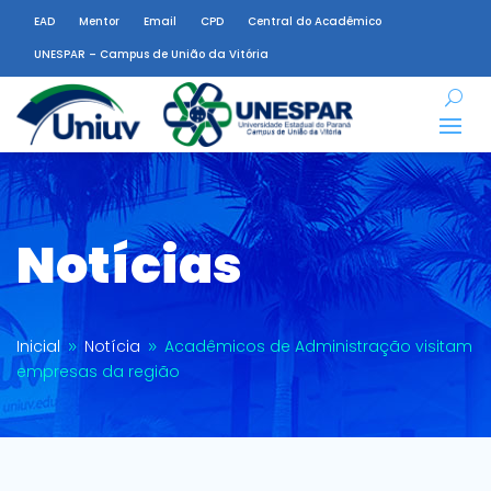
EAD
Mentor
Email
CPD
Central do Acadêmico
UNESPAR – Campus de União da Vitória
Notícias
Inicial
Notícia
Acadêmicos de Administração visitam
9
9
empresas da região