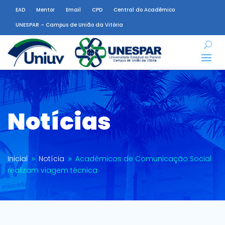
EAD
Mentor
Email
CPD
Central do Acadêmico
UNESPAR – Campus de União da Vitória
Notícias
Inicial
Notícia
Acadêmicos de Comunicação Social
9
9
realizam viagem técnica