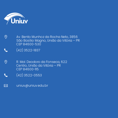
Av. Bento Munhoz da Rocha Neto, 3856

São Basílio Magno, União da Vitória – PR
CEP
84600-530
(42) 3522-1837

R. Mal. Deodoro da Fonseca, 622

Centro, União da Vitória – PR
CEP
84600-115
(42) 3522-0553

uniuv@uniuv.edu.br
