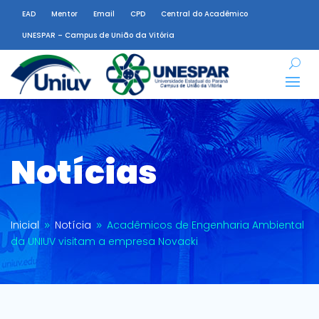
EAD
Mentor
Email
CPD
Central do Acadêmico
UNESPAR – Campus de União da Vitória
Notícias
Inicial
Notícia
Acadêmicos de Engenharia Ambiental
9
9
da UNIUV visitam a empresa Novacki