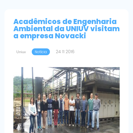
Acadêmicos de Engenharia
Ambiental da UNIUV visitam
a empresa Novacki
24 11 2016
Uniuv
Notícia