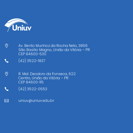
Av. Bento Munhoz da Rocha Neto, 3856

São Basílio Magno, União da Vitória – PR
CEP
84600-530
(42) 3522-1837

R. Mal. Deodoro da Fonseca, 622

Centro, União da Vitória – PR
CEP
84600-115
(42) 3522-0553

uniuv@uniuv.edu.br
