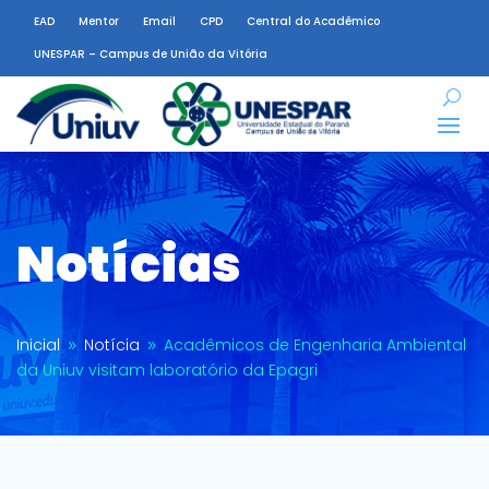
EAD
Mentor
Email
CPD
Central do Acadêmico
UNESPAR – Campus de União da Vitória
Notícias
Inicial
Notícia
Acadêmicos de Engenharia Ambiental
9
9
da Uniuv visitam laboratório da Epagri