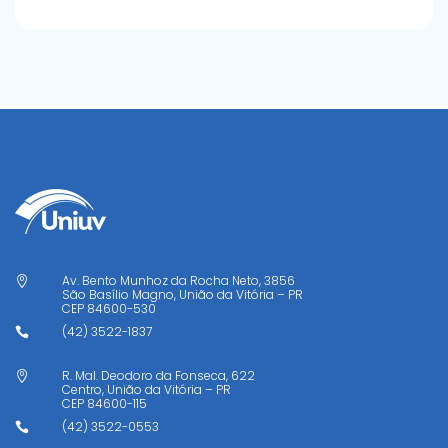
Av. Bento Munhoz da Rocha Neto, 3856

São Basílio Magno, União da Vitória – PR
CEP
84600-530
(42) 3522-1837

R. Mal. Deodoro da Fonseca, 622

Centro, União da Vitória – PR
CEP
84600-115
(42) 3522-0553
