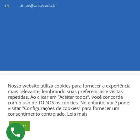
uniuv@uniuv.edu.br

Nosso website utiliza cookies para fornecer a experiência
mais relevante, lembrando suas preferências e visitas
repetidas. Ao clicar em “Aceitar todos”, você concorda
com o uso de TODOS os cookies. No entanto, você pode
visitar "Configurações de cookies" para fornecer um
© Copyright 2022
Fundação Municipal Centro Universitário
consentimento controlado.
Leia mais
da Cidade de União da Vitória – UNIUV
CNPJ:
Aceitar
75.967.745/0001-23.
Todos os direitos reservados.