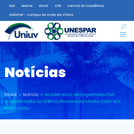
EAD
Mentor
Email
CPD
Central do Acadêmico
UNESPAR – Campus de União da Vitória
Notícias
Inicial
Notícia
Acadêmicos de Engenharia Civil
9
9
realizam visita ao Edifício Residencial Monte Carlo em
Porto União