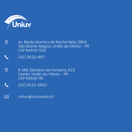
Av. Bento Munhoz da Rocha Neto, 3856

São Basílio Magno, União da Vitória – PR
CEP
84600-530
(42) 3522-1837

R. Mal. Deodoro da Fonseca, 622

Centro, União da Vitória – PR
CEP
84600-115
(42) 3522-0553

uniuv@uniuv.edu.br
