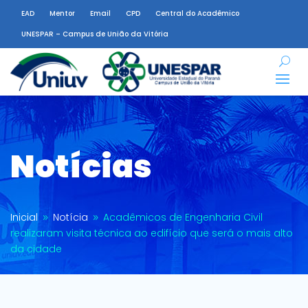
EAD
Mentor
Email
CPD
Central do Acadêmico
UNESPAR – Campus de União da Vitória
Notícias
Inicial
Notícia
Acadêmicos de Engenharia Civil
9
9
realizaram visita técnica ao edifício que será o mais alto
da cidade