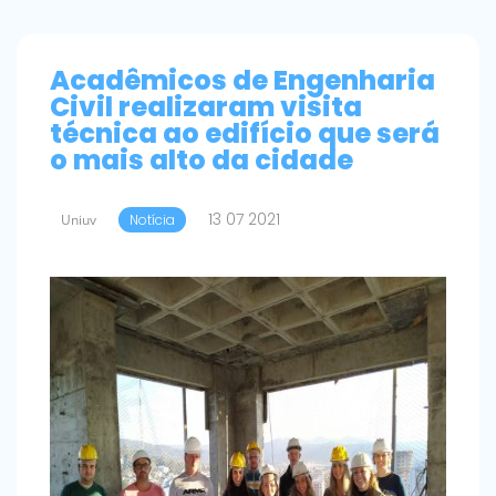
Acadêmicos de Engenharia
Civil realizaram visita
técnica ao edifício que será
o mais alto da cidade
13 07 2021
Uniuv
Notícia