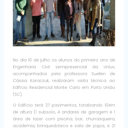
No dia 10 de julho os alunos do primeiro ano de
Engenharia Civil semipresencial da Uniuv,
acompanhados pela professora Suellen de
Cássia Karaczuk, realizaram visita técnica ao
Edifício Residencial Monte Carlo em Porto União
(SC).
O Edifício terá 27 pavimentos, totalizando 104m
de altura (1 subsolo, 4 andares de garagem e 1
área de lazer com piscina, bar, churrasqueira,
academia, brinquedoteca e sala de jogos, e 21