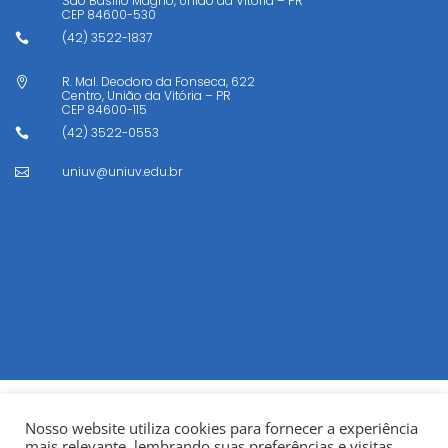
São Basílio Magno, União da Vitória – PR
CEP
84600-530
(42) 3522-1837

R. Mal. Deodoro da Fonseca, 622

Centro, União da Vitória – PR
CEP
84600-115
(42) 3522-0553

uniuv@uniuv.edu.br

Nosso website utiliza cookies para fornecer a experiência
mais relevante, lembrando suas preferências e visitas