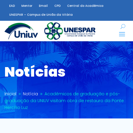
EAD
Mentor
Email
CPD
Central do Acadêmico
UNESPAR – Campus de União da Vitória
Notícias
Inicial
Notícia
Acadêmicos de graduação e pós-
9
9
graduação da UNIUV visitam obra de restauro da Ponte
Hercílio Luz