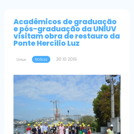
Acadêmicos de graduação
e pós-graduação da UNIUV
visitam obra de restauro da
Ponte Hercílio Luz
30 10 2019
Uniuv
Notícia