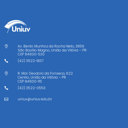
Av. Bento Munhoz da Rocha Neto, 3856

São Basílio Magno, União da Vitória – PR
CEP
84600-530
(42) 3522-1837

R. Mal. Deodoro da Fonseca, 622

Centro, União da Vitória – PR
CEP
84600-115
(42) 3522-0553

uniuv@uniuv.edu.br
